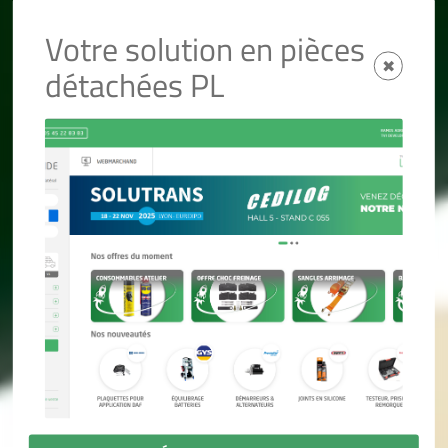
Votre solution en pièces
✖
détachées PL